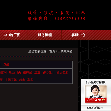
CAD施工图
服务流程
客服中心
您当前的位置：
首页
>工装效果图
他
鸟瞰
内空间
店面门头
接待室
过道
酒吧餐厅
酒店包厢
厅
主题宾馆
超市
车库